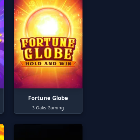
Fortune Globe
3 Oaks Gaming