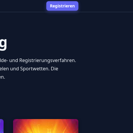
Registrieren
g
lde- und Registrierungsverfahren.
ielen und Sportwetten. Die
en.