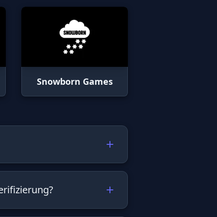
Snowborn Games
rifizierung?