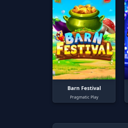
Barn Festival
Pragmatic Play