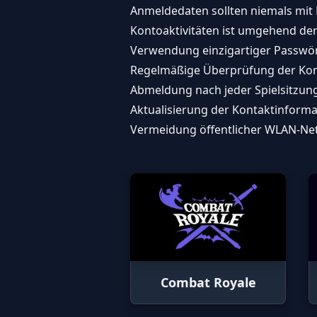
Anmeldedaten sollten niemals mit 
Kontoaktivitäten ist umgehend der
Verwendung einzigartiger Passwör
Regelmäßige Überprüfung der Kon
Abmeldung nach jeder Spielsitzun
Aktualisierung der Kontaktinform
Vermeidung öffentlicher WLAN-N
Combat Royale