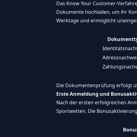
Das Know Your Customer-Verfahren d
Dokumente hochladen, um ihr Konto
Werktage und ermöglicht uneinges
Dokumentt
Identitätsnach
Adressnachwe
Zahlungsnach
Die Dokumentenprüfung erfolgt übe
Erste Anmeldung und Bonusakti
Nach der ersten erfolgreichen An
Sportwetten. Die Bonusaktivierung
Bonu