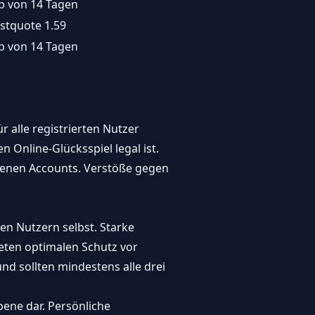
b von 14 Tagen
stquote 1.59
b von 14 Tagen
 alle registrierten Nutzer
 Online-Glücksspiel legal ist.
fenen Accounts. Verstöße gegen
en Nutzern selbst. Starke
eten optimalen Schutz vor
d sollten mindestens alle drei
bene dar. Persönliche