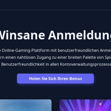
Winsane Anmeldun
de Online-Gaming-Plattform mit benutzerfreundlichen Anme
rn einen nahtlosen Zugang zu einer breiten Palette von Sp
nd Benutzerfreundlichkeit in allen Kontoverwaltungsprozess
Holen Sie Sich Ihren Bonus