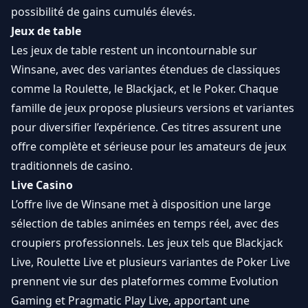
possibilité de gains cumulés élevés.
Jeux de table
Les jeux de table restent un incontournable sur
Winsane, avec des variantes étendues de classiques
comme la Roulette, le Blackjack, et le Poker. Chaque
famille de jeux propose plusieurs versions et variantes
pour diversifier l’expérience. Ces titres assurent une
offre complète et sérieuse pour les amateurs de jeux
traditionnels de casino.
Live Casino
L’offre live de Winsane met à disposition une large
sélection de tables animées en temps réel, avec des
croupiers professionnels. Les jeux tels que Blackjack
Live, Roulette Live et plusieurs variantes de Poker Live
prennent vie sur des plateformes comme Evolution
Gaming et Pragmatic Play Live, apportant une