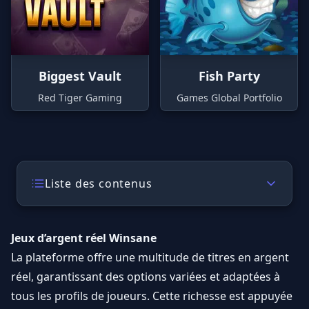
Biggest Vault
Fish Party
Red Tiger Gaming
Games Global Portfolio
Liste des contenus
Jeux d’argent réel Winsane
La plateforme offre une multitude de titres en argent
réel, garantissant des options variées et adaptées à
tous les profils de joueurs. Cette richesse est appuyée