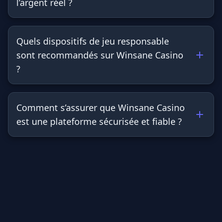
l’argent réel ?
Quels dispositifs de jeu responsable
sont recommandés sur Winsane Casino
?
Comment s’assurer que Winsane Casino
est une plateforme sécurisée et fiable ?